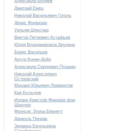
Александр Беляев
Дмитрий Емец
Николай Васильевич Гоголь
Денис Фонвизин
Уильям Шекспир
Виктор Петрович Астафьев
Юлия Владимировна Друнина
Борис Васильев
Артур Конан-Дойл
Александр Сергеевич Пушкин
Николай Алексеевич
Островский
Михаил Юрьевич Лермонтов
Кир Булычев
Иоганн Кристоф Фридрих фон
Шиллер
Фрэнсис Элиза Бёрнетт
Даниэль Пеннак
Зинаида Евгеньевна
Серебрякова