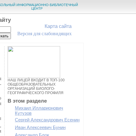
КОЛЬНЫЙ ИНФОРМАЦИОННО-БИБЛИОТЕЧНЫЙ
ЦЕНТР
айту
Карта сайта
Версия для слабовидящих
я
НАШ ЛИЦЕЙ ВХОДИТ В ТОП-100
-
ОБЩЕОБРАЗОВАТЕЛЬНЫХ
ОРГАНИЗАЦИЙ БИОЛОГО-
ГЕОГРАФИЧЕСКОГО ПРОФИЛЯ
ю
В этом разделе
я
Михаил Илларионович
Кутузов
л
Сергей Александрович Есенин
,
Иван Алексеевич Бунин
м
Александр Блок