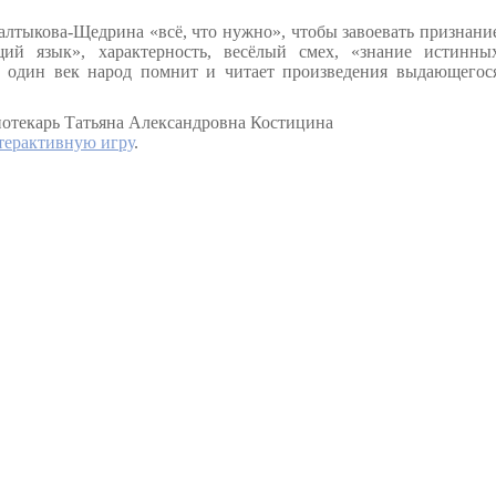
алтыкова-Щедрина «всё, что нужно», чтобы завоевать признани
щий язык», характерность, весёлый смех, «знание истинны
е один век народ помнит и читает произведения выдающегос
иотекарь Татьяна Александровна Костицина
терактивную игру
.