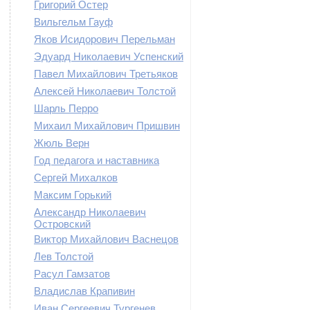
Григорий Остер
Вильгельм Гауф
Яков Исидорович Перельман
Эдуард Николаевич Успенский
Павел Михайлович Третьяков
Алексей Николаевич Толстой
Шарль Перро
Михаил Михайлович Пришвин
Жюль Верн
Год педагога и наставника
Сергей Михалков
Максим Горький
Александр Николаевич
Островский
Виктор Михайлович Васнецов
Лев Толстой
Расул Гамзатов
Владислав Крапивин
Иван Сергеевич Тургенев