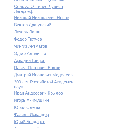
Сельма Оттилия Лувиса
Лагерлёф
Николай Николаевич Носов
Виктор Драгунский
Лазарь Лагин
Федор Тютчев
Чингиз Айтматов
Эдгар Аллан По
Аркадий Гайдар
Павел Петрович Бажов
Дмитрий Иванович Меделеев
300 лет Российской Академии
наук
Иван Андреевич Крылов
Игорь Акимушкин
Юрий Олеша
Фазиль Искандер
Юрий Бондарев