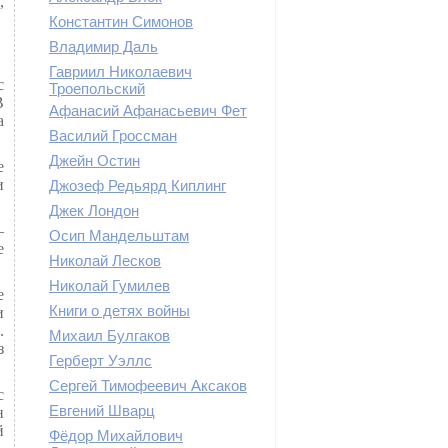
,
Константин Симонов
Владимир Даль
Гавриил Николаевич
с
Троепольский
В
Афанасий Афанасьевич Фет
а
Василий Гроссман
Джейн Остин
е
и
Джозеф Редьярд Киплинг
Джек Лондон
—
Осип Мандельштам
е
Николай Лесков
Николай Гумилев
е
Книги о детях войны
и
.
Михаил Булгаков
з
Герберт Уэллс
Сергей Тимофеевич Аксаков
с
Евгений Шварц
н
й
Фёдор Михайлович