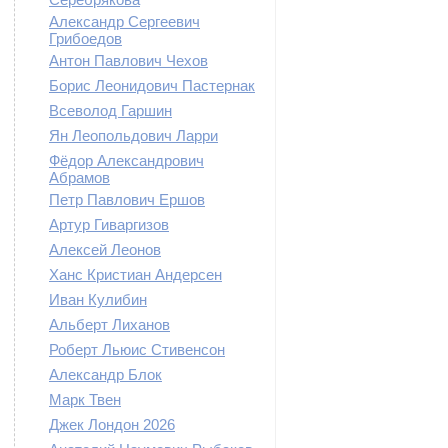
Александр Сергеевич
Грибоедов
Антон Павлович Чехов
Борис Леонидович Пастернак
Всеволод Гаршин
Ян Леопольдович Ларри
Фёдор Александрович
Абрамов
Петр Павлович Ершов
Артур Гиваргизов
Алексей Леонов
Ханс Кристиан Андерсен
Иван Кулибин
Альберт Лиханов
Роберт Льюис Стивенсон
Александр Блок
Марк Твен
Джек Лондон 2026