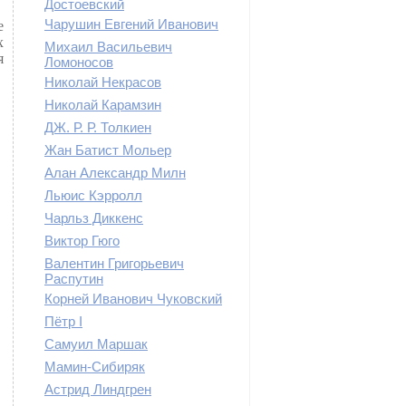
Достоевский
Чарушин Евгений Иванович
е
х
Михаил Васильевич
я
Ломоносов
Николай Некрасов
Николай Карамзин
ДЖ. Р. Р. Толкиен
Жан Батист Мольер
Алан Александр Милн
Льюис Кэрролл
Чарльз Диккенс
Виктор Гюго
Валентин Григорьевич
Распутин
Корней Иванович Чуковский
Пётр I
Самуил Маршак
Мамин-Сибиряк
Астрид Линдгрен