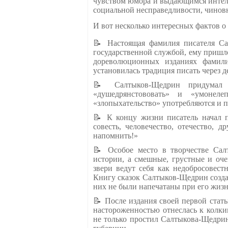
чувством юмора и выдающимся интелл
социальной несправедливости, чинов
И вот несколько интересных фактов о
📝 Настоящая фамилия писателя Са
государственной службой, ему пришл
дореволюционных изданиях фамили
установилась традиция писать через 
📝 Салтыков-Щедрин придумал 
«душедрянстововать» и «умонеле
«злопыхательство» употребляются и 
📝 К концу жизни писатель начал п
совесть, человечество, отечество, 
напомнить!»
📝 Особое место в творчестве Са
истории, а смешные, грустные и оче
звери ведут себя как недобросовес
Книгу сказок Салтыков-Щедрин создав
них не были напечатаны при его жизн
📝 После издания своей первой стат
настороженностью отнеслась к колким
не только простил Салтыкова-Щедрин