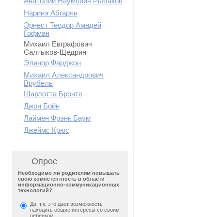
Анатолий Наумович Рыбаков
Наринэ Абгарян
Эрнест Теодор Амадей
Гофман
Михаил Евграфович
Салтыков-Щедрин
Элинор Фарджон
Михаил Александрович
Врубель
Шарлотта Бронте
Джон Бойн
Лаймен Фрэнк Баум
Джеймс Крюс
Опрос
Необходимо ли родителям повышать
свою компетентность в области
информационно-коммуникационных
технологий?
Да, т.к. это дает возможность
находить общие интересы со своим
ребенком