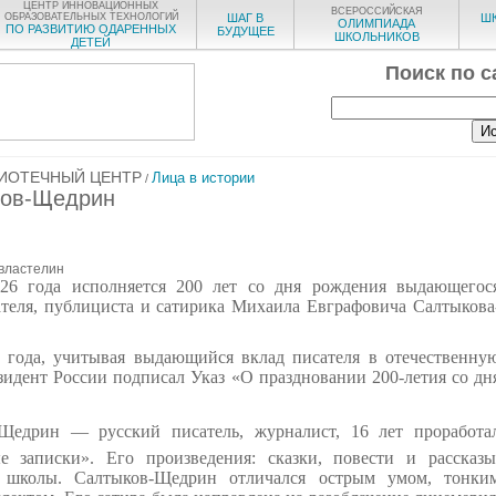
ЦЕНТР ИННОВАЦИОННЫХ
ВСЕРОССИЙСКАЯ
ОБРАЗОВАТЕЛЬНЫХ ТЕХНОЛОГИЙ
ШАГ В
Ш
ОЛИМПИАДА
ПО РАЗВИТИЮ ОДАРЕННЫХ
БУДУЩЕЕ
ШКОЛЬНИКОВ
ДЕТЕЙ
Поиск по с
ИОТЕЧНЫЙ ЦЕНТР
Лица в истории
/
ков-Щедрин
властелин
026 года исполняется 200 лет со дня рождения выдающегос
ателя, публициста и сатирика Михаила Евграфовича Салтыкова
 года, учитывая выдающийся вклад писателя в отечественну
езидент России подписал Указ «О праздновании 200-летия со дн
едрин — русский писатель, журналист, 16 лет проработа
е записки». Его произведения: сказки, повести и рассказы
 школы. Салтыков-Щедрин отличался острым умом, тонки