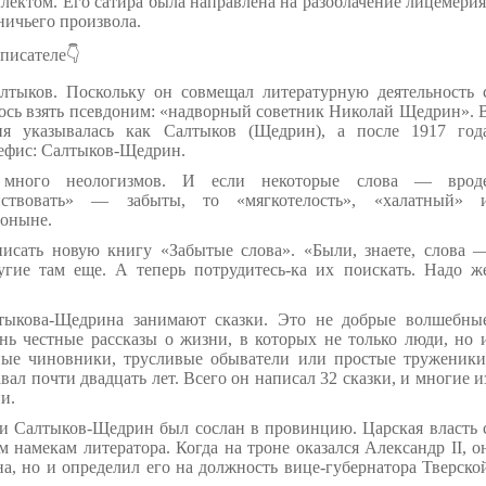
ектом. Его сатира была направлена на разоблачение лицемерия
ничьего произвола.
 писателе👇
лтыков. Поскольку он совмещал литературную деятельность 
ось взять псевдоним: «надворный советник Николай Щедрин». 
я указывалась как Салтыков (Щедрин), а после 1917 год
дефис: Салтыков-Щедрин.
много неологизмов. И если некоторые слова — врод
пствовать» — забыты, то «мягкотелость», «халатный» 
поныне.
исать новую книгу «Забытые слова». «Были, знаете, слова 
другие там еще. А теперь потрудитесь-ка их поискать. Надо ж
лтыкова-Щедрина занимают
сказки. Это не добрые волшебны
нь честные рассказы о жизни, в которых не только люди, но 
тные чиновники, трусливые обыватели или простые труженики
ал почти двадцать лет. Всего он написал 32 сказки, и многие и
и.
ьи Салтыков-Щедрин был сослан в провинцию. Царская власть 
 намекам литератора. Когда на троне оказался Александр II, о
а, но и определил его на должность вице-губернатора Тверско