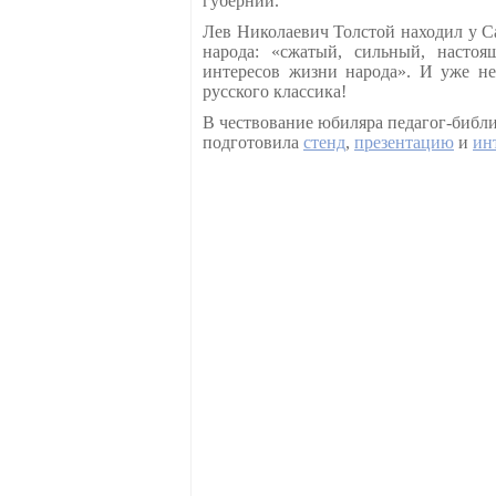
губернии.
Лев Николаевич Толстой находил у С
народа: «сжатый, сильный, настоя
интересов жизни народа». И уже н
русского классика!
В чествование юбиляра
педагог-библ
подготовила
стенд
,
презентацию
и
ин