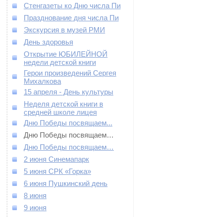
Стенгазеты ко Дню числа Пи
Празднование дня числа Пи
Экскурсия в музей РМИ
День здоровья
Открытие ЮБИЛЕЙНОЙ
недели детской книги
Герои произведений Сергея
Михалкова
15 апреля - День культуры
Неделя детской книги в
средней школе лицея
Дню Победы посвящаем...
Дню Победы посвящаем…
Дню Победы посвящаем…
2 июня Синемапарк
5 июня СРК «Горка»
6 июня Пушкинский день
8 июня
9 июня