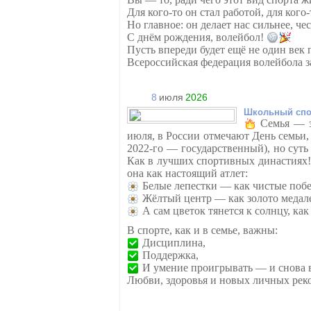
Для кого-то он стал работой, для кого
Но главное: он делает нас сильнее, че
С днём рождения, волейбол!
Пусть впереди будет ещё не один век 
Всероссийская федерация волейбола 
8
июля
2026
Школьный спо
Семья — э
июля, в России отмечают День семьи,
2022-го — государственный), но суть
Как в лучших спортивных династиях
она как настоящий атлет:
Белые лепестки — как чистые поб
Жёлтый центр — как золото медал
А сам цветок тянется к солнцу, ка
В спорте, как и в семье, важны:
Дисциплина,
Поддержка,
И умение проигрывать — и снова в
Любви, здоровья и новых личных рек