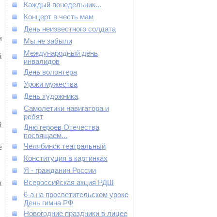
Каждый понедельник...
Концерт в честь мам
День неизвестного солдата
м
Мы не забыли
Международный день
й
инвалидов
День волонтера
Уроки мужества
День художника
Самолетики навигатора и
ребят
й
Дню героев Отечества
посвящаем...
Челябинск театральный
е
Конституция в картинках
Я - гражданин России
Всероссийская акция РДШ
и
6-а на просветительском уроке
День гимна РФ
Новогодние праздники в лицее