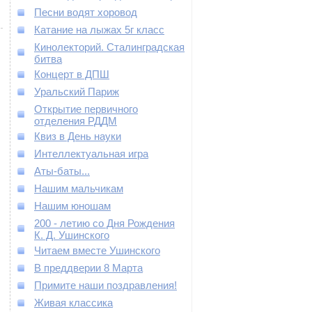
Песни водят хоровод
Катание на лыжах 5г класс
Кинолекторий. Сталинградская
битва
Концерт в ДПШ
Уральский Париж
Открытие первичного
отделения РДДМ
Квиз в День науки
Интеллектуальная игра
Аты-баты...
Нашим мальчикам
Нашим юношам
200 - летию со Дня Рождения
К. Д. Ушинского
Читаем вместе Ушинского
В преддверии 8 Марта
Примите наши поздравления!
Живая классика