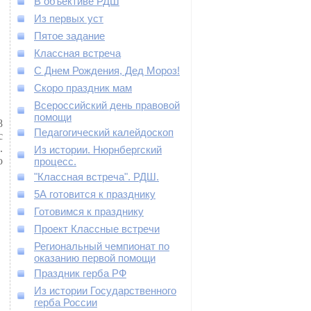
В объективе РДШ
Из первых уст
Пятое задание
Классная встреча
С Днем Рождения, Дед Мороз!
Скоро праздник мам
Всероссийский день правовой
помощи
8
Педагогический калейдоскоп
с
.
Из истории. Нюрнбергский
о
процесс.
"Классная встреча". РДШ.
5А готовится к празднику
Готовимся к празднику
Проект Классные встречи
Региональный чемпионат по
оказанию первой помощи
Праздник герба РФ
Из истории Государственного
герба России