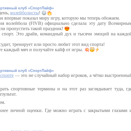
ртивный клуб «СпортЛайф»
день,
волейболисты
!
н впервые показал миру игру, которую мы теперь обожаем.
ия волейбола (FIVB) официально сделала эту дату Всемирны
гли пропустить такой праздник!
 спорт. Это драйв, командный дух и тысячи эмоций на каждо
 судит, тренирует или просто любит этот вид спорта!
те каждый мяч и получайте кайф от игры.
ртивный клуб «СпортЛайф»
 спорте
— это не случайный набор игроков, а чётко выстроенны
рать спортивные термины и на этот раз заглядывает туда, гд
зультат.
ом.
жнее личной оценки. Где можно играть с закрытыми глазами 