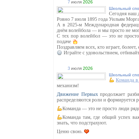
7
июля
2026
Школьный спо
Сегодня наш 
Ровно 7 июля 1895 года Уильям Морга
А в 2025-м Международная федерац
днём волейбола — и мы просто не мо
С тех пор волейбол — это не просто
подаче
Поздравляем всех, кто играет, болеет,
Играйте с удовольствием, отбивай
3
июля
2026
Школьный спо
Команда в
механизм!
Движение Первых
продолжает разби
распределяются роли и формируется ре
Команда — это не просто люди ряд
Команда там, где общий успех ва
знать, что подстрахуют.
Ценю свою.