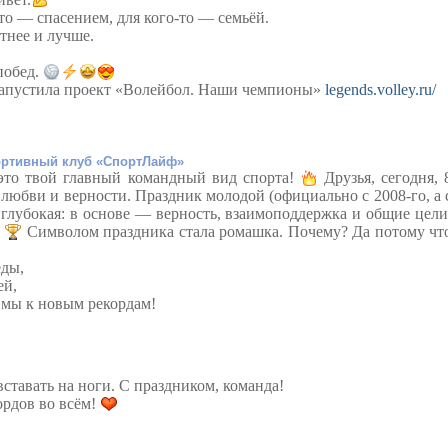
-то — спасением, для кого-то — семьёй.
стнее и лучше.
побед.
запустила проект «Волейбол. Наши чемпионы»
legends.volley.ru/
ртивный клуб «СпортЛайф»
то твой главный командный вид спорта!
Друзья, сегодня, 
 любви и верности. Праздник молодой (официально с 2008-го, а 
 глубокая: в основе — верность, взаимоподдержка и общие цели
!
Символом праздника стала ромашка. Почему? Да потому чт
еды,
ей,
к мы к новым рекордам!
ставать на ноги.
С праздником, команда!
ордов во всём!