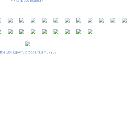
Читать все новости
ttps://bus.gov.ru/qrcode/rate/437937