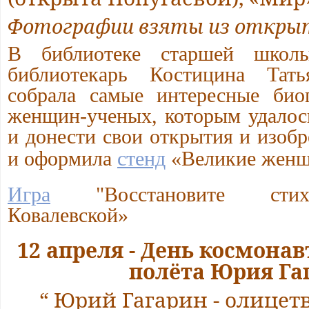
Фотографии взяты из откры
В библиотеке старшей школ
библиотекарь Костицина Тать
собрала самые интересные би
женщин-ученых, которым удалос
и донести свои открытия и изобр
и оформила
стенд
«
Великие женщ
Игра
"Восстановите стих
Ковалевской»
12 апреля - День космонав
полёта Юрия Га
“ Юрий Гагарин - олицет