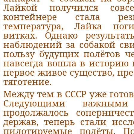
Лайкой получился совс
контейнере стала рез
температура, Лайка по
витках. Однако результа
наблюдений за собакой св
пользу будущих полётов ч
навсегда вошла в историю 
первое живое существо, пр
тяготение.
Между тем в СССР уже готов
Следующими важными
продолжалось соперничес
держав, теперь стали исс
пилотируемые полёты. По