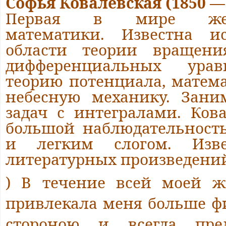
Софья Ковалевская (1850 —
Первая в мире женщ
математики. Известна и
области теории вращения
дифференциальных урав
теорию потенциала, матем
небесную механику. Зани
задач с интегралами. Ков
большой наблюдательност
и легким слогом. Изве
литературных произведений
) В течение всей моей ж
привлекала меня больше ф
стороною и всегда пре