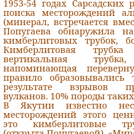
1953-54 годах Сарсадских 
поиска месторождений ал
(минерал, встречается вмес
Попугаева обнаружила на
кимберлитовых трубок, б
Кимберлитовая трубка
вертикальная труб
напоминающая переверн
правило образовывались 
результате взрывов п
вулканов. 10% породы таких
В Якутии известно нес
месторождений этого цен
это кимберлитовые тр
(открыта Попугаевой), «Мир»