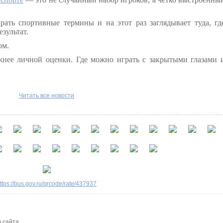
рать спортивные термины и на этот раз заглядывает туда, гд
зультат.
ом.
жнее личной оценки. Где можно играть с закрытыми глазами 
Читать все новости
ttps://bus.gov.ru/qrcode/rate/437937
 сайта