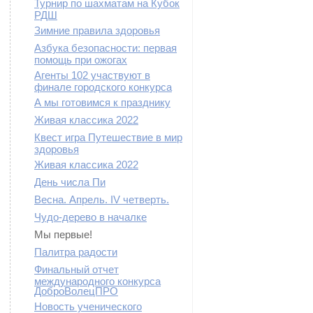
Турнир по шахматам на Кубок
РДШ
Зимние правила здоровья
Азбука безопасности: первая
помощь при ожогах
Агенты 102 участвуют в
финале городского конкурса
А мы готовимся к празднику
Живая классика 2022
Квест игра Путешествие в мир
здоровья
Живая классика 2022
День числа Пи
Весна. Апрель. IV четверть.
Чудо-дерево в началке
Мы первые!
Палитра радости
Финальный отчет
международного конкурса
ДоброВолецПРО
Новость ученического