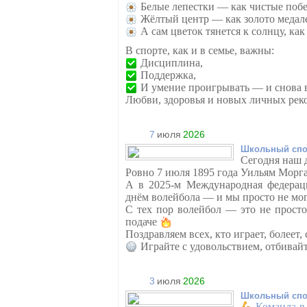
Белые лепестки — как чистые поб
Жёлтый центр — как золото медал
А сам цветок тянется к солнцу, ка
В спорте, как и в семье, важны:
Дисциплина,
Поддержка,
И умение проигрывать — и снова в
Любви, здоровья и новых личных рек
7
июля
2026
Школьный спо
Сегодня наш 
Ровно 7 июля 1895 года Уильям Морга
А в 2025-м Международная федерац
днём волейбола — и мы просто не мо
С тех пор волейбол — это не просто
подаче
Поздравляем всех, кто играет, болеет,
Играйте с удовольствием, отбивай
3
июля
2026
Школьный спо
Команда в