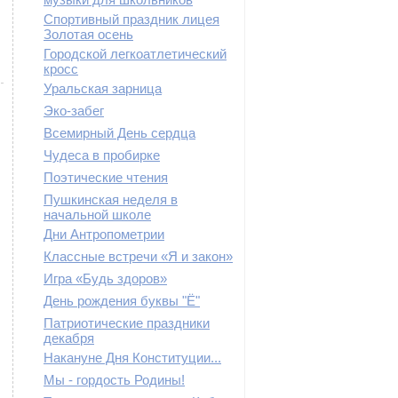
Спортивный праздник лицея
Золотая осень
Городской легкоатлетический
кросс
Уральская зарница
Эко-забег
Всемирный День сердца
Чудеса в пробирке
Поэтические чтения
Пушкинская неделя в
начальной школе
Дни Антропометрии
Классные встречи «Я и закон»
Игра «Будь здоров»
День рождения буквы "Ё"
Патриотические праздники
декабря
Накануне Дня Конституции...
Мы - гордость Родины!