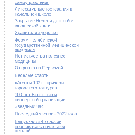
самоуправления
Литературные гостевания в
начальной школе
Закрытие Недели детской и
юношеской книги
Хранители здоровья
Форум Челябинской
государственной медицинской
академии
Нет искусства полезнее
медицины
Открытка на Первомай
Веселые старты
«Агенты 102» - призёры
городского конкурса
100 лет Всесоюзной
пионерской организации!
Звёздный час
Последний звонок - 2022 года
Выпускники 4 классов
прощаются с начальной
школой