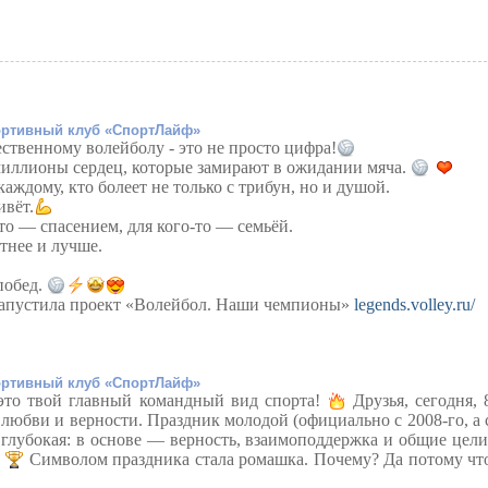
ртивный клуб «СпортЛайф»
ественному волейболу - это не просто цифра!
миллионы сердец, которые замирают в ожидании мяча.
аждому, кто болеет не только с трибун, но и душой.
ивёт.
-то — спасением, для кого-то — семьёй.
стнее и лучше.
побед.
запустила проект «Волейбол. Наши чемпионы»
legends.volley.ru/
ртивный клуб «СпортЛайф»
то твой главный командный вид спорта!
Друзья, сегодня, 
 любви и верности. Праздник молодой (официально с 2008-го, а 
 глубокая: в основе — верность, взаимоподдержка и общие цели
!
Символом праздника стала ромашка. Почему? Да потому чт