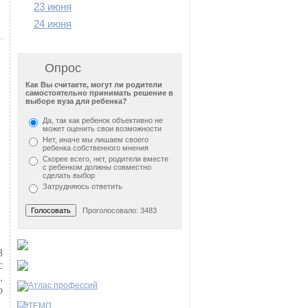
23 июня
24 июня
Опрос
Как Вы считаете, могут ли родители
самостоятельно принимать решение в
выборе вуза для ребенка?
Да, так как ребенок объективно не
может оценить свои возможности
Нет, иначе мы лишаем своего
ребенка собственного мнения
Скорее всего, нет, родители вместе
с ребенком должны совместно
сделать выбор
Затрудняюсь ответить
Проголосовало: 3483
8
с
.
о