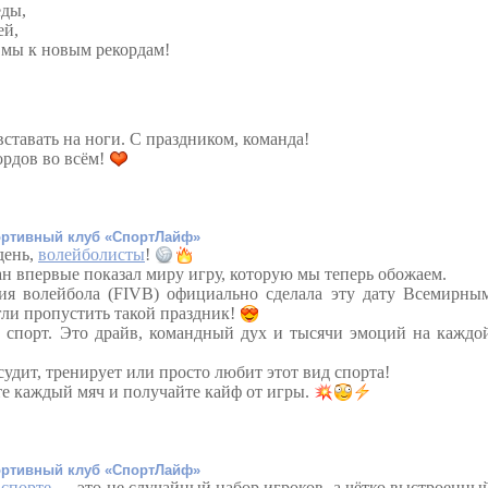
еды,
ей,
к мы к новым рекордам!
ставать на ноги.
С праздником, команда!
ордов во всём!
ртивный клуб «СпортЛайф»
день,
волейболисты
!
н впервые показал миру игру, которую мы теперь обожаем.
ия волейбола (FIVB) официально сделала эту дату Всемирны
гли пропустить такой праздник!
 спорт. Это драйв, командный дух и тысячи эмоций на каждо
 судит, тренирует или просто любит этот вид спорта!
те каждый мяч и получайте кайф от игры.
ртивный клуб «СпортЛайф»
 спорте
— это не случайный набор игроков, а чётко выстроенны